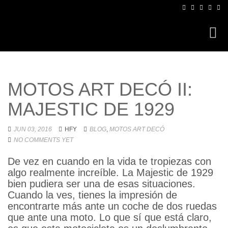
Toggl
navig
MOTOS ART DECÓ II: MAJESTIC DE
1929
JUN 03, 2016
HFY
BLOG
,
MOTOS ART DECÓ
NO COMMENTS YET
De vez en cuando en la vida te tropiezas con
algo realmente increíble. La Majestic de
1929 bien pudiera ser una de esas
situaciones. Cuando la ves, tienes la
impresión de encontrarte más ante un
coche de dos ruedas que ante una moto. Lo